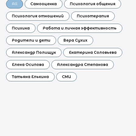
All
Самооценка
Психология общения
Психология отношений
Психотерапия
Психика
Работа и личная эффективность
Родители и дети
Вера Сухих
Александр Полищук
Екатерина Соловьева
Елена Осипова
Александра Степанова
Татьяна Елькина
СМИ