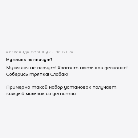
АЛЕКСАНДР ПОЛИЩУК
ПСИХИКА
Мужчины не плачут?
Мужчины не плачут! Хватит ныть как девчонка!
Соберись тряпка! Слабак!
Примерно такой набор установок получает
каждый мальчик из детства