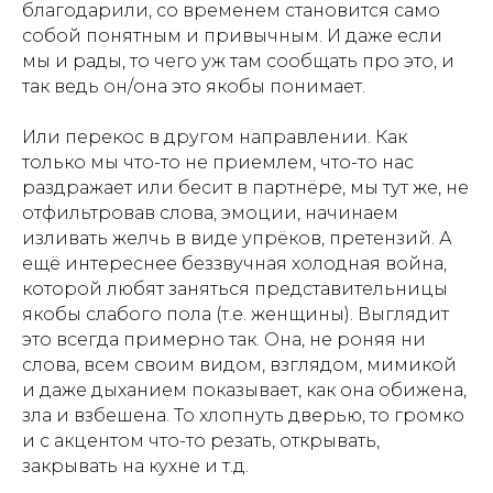
благодарили, со временем становится само
собой понятным и привычным. И даже если
мы и рады, то чего уж там сообщать про это, и
так ведь он/она это якобы понимает.
Или перекос в другом направлении. Как
только мы что-то не приемлем, что-то нас
раздражает или бесит в партнёре, мы тут же, не
отфильтровав слова, эмоции, начинаем
изливать желчь в виде упрёков, претензий. А
ещё интереснее беззвучная холодная война,
которой любят заняться представительницы
якобы слабого пола (т.е. женщины). Выглядит
это всегда примерно так. Она, не роняя ни
слова, всем своим видом, взглядом, мимикой
и даже дыханием показывает, как она обижена,
зла и взбешена. То хлопнуть дверью, то громко
и с акцентом что-то резать, открывать,
закрывать на кухне и т.д.