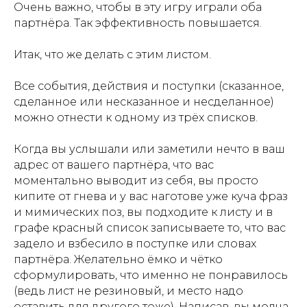
Очень важно, чтобы в эту игру играли оба
партнёра. Так эффективность повышается.
Итак, что же делать с этим листом.
Все события, действия и поступки (сказанное,
сделанное или несказанное и несделанное)
можно отнести к одному из трёх списков.
Когда вы услышали или заметили нечто в ваш
адрес от вашего партнёра, что вас
моментально выводит из себя, вы просто
кипите от гнева и у вас наготове уже куча фраз
и мимических поз, вы подходите к листу и в
графе красный список записываете то, что вас
задело и взбесило в поступке или словах
партнёра. Желательно ёмко и чётко
сформулировать, что именно не понравилось
(ведь лист не резиновый, и место надо
оставить для другого тоже). Написав, вы молча